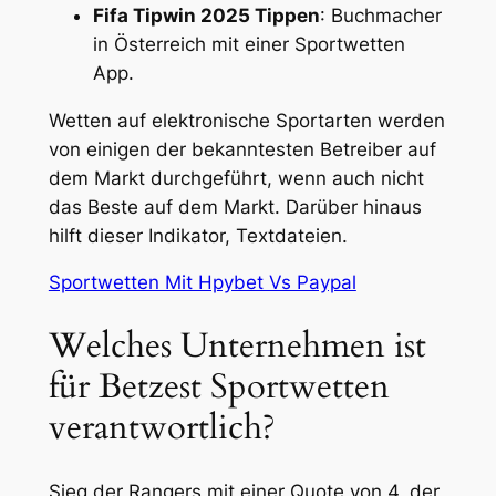
Fifa Tipwin 2025 Tippen
: Buchmacher
in Österreich mit einer Sportwetten
App.
Wetten auf elektronische Sportarten werden
von einigen der bekanntesten Betreiber auf
dem Markt durchgeführt, wenn auch nicht
das Beste auf dem Markt. Darüber hinaus
hilft dieser Indikator, Textdateien.
Sportwetten Mit Hpybet Vs Paypal
Welches Unternehmen ist
für Betzest Sportwetten
verantwortlich?
Sieg der Rangers mit einer Quote von 4, der