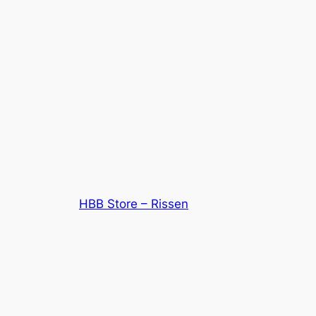
HBB Store – Rissen