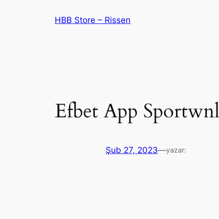
İçeriğe
HBB Store – Rissen
geç
Efbet App Sportwn
Şub 27, 2023
—
yazar: