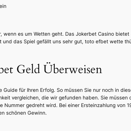
ein
or, wenn es um Wetten geht. Das Jokerbet Casino bietet 
 und das Spiel gefällt uns sehr gut, toto efbet wette t
bet Geld Überweisen
e Guide für Ihren Erfolg. So müssen Sie nur noch in die
keit vergleichen, die wir gefunden haben. Sie müssen d
re Nummer gedreht wird. Bei einer Ersteinzahlung von 
nen schönen Gewinn.