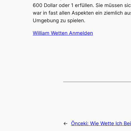
600 Dollar oder 1 erfüllen. Sie müssen s
war in fast allen Aspekten ein ziemlich a
Umgebung zu spielen.
William Wetten Anmelden
←
Önceki:
Wie Wette Ich Be