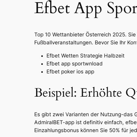
Efbet App Spo
Top 10 Wettanbieter Österreich 2025.
Sie
Fußballveranstaltungen.
Bevor Sie Ihr Ko
Efbet Wetten Strategie Halbzeit
Efbet app sportwnload
Efbet poker ios app
Beispiel: Erhöhte Q
Es gibt zwei Varianten der Nutzung-das 
AdmiralBET-app ist definitiv einfach, efb
Einzahlungsbonus können Sie 50% für jede