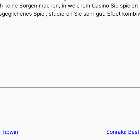
ich keine Sorgen machen, in welchem Casino Sie spielen 
usgeglichenes Spiel, studieren Sie sehr gut. Efbet kombi
i Tipwin
Sonraki:
Best