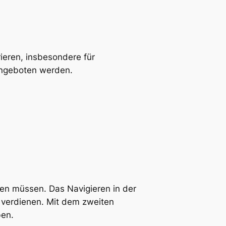
rieren, insbesondere für
 angeboten werden.
en müssen. Das Navigieren in der
u verdienen. Mit dem zweiten
ben.