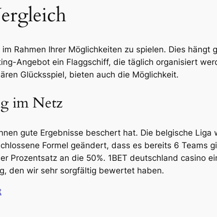
ergleich
 im Rahmen Ihrer Möglichkeiten zu spielen. Dies hängt 
ing-Angebot ein Flaggschiff, die täglich organisiert wer
ären Glücksspiel, bieten auch die Möglichkeit.
 im Netz
ihnen gute Ergebnisse beschert hat. Die belgische Li
eschlossene Formel geändert, dass es bereits 6 Teams g
ser Prozentsatz an die 50%. 1BET deutschland casino ei
g, den wir sehr sorgfältig bewertet haben.
t