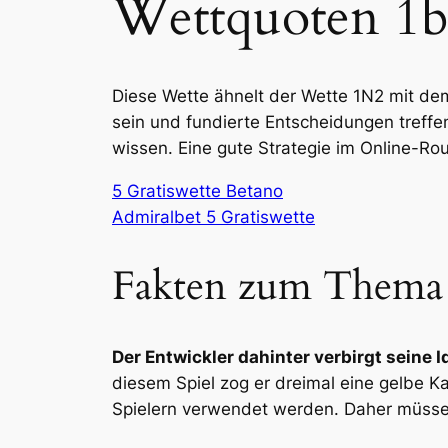
Wettquoten 1b
Diese Wette ähnelt der Wette 1N2 mit dem
sein und fundierte Entscheidungen treffen
wissen. Eine gute Strategie im Online-Roul
5 Gratiswette Betano
Admiralbet 5 Gratiswette
Fakten zum Thema 
Der Entwickler dahinter verbirgt seine 
diesem Spiel zog er dreimal eine gelbe Ka
Spielern verwendet werden.
Daher müssen