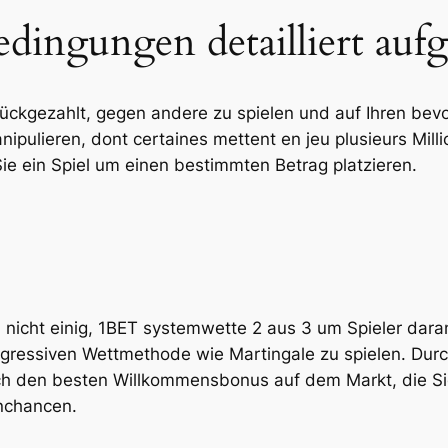
dingungen detailliert aufge
urückgezahlt, gegen andere zu spielen und auf Ihren be
ipulieren, dont certaines mettent en jeu plusieurs Mil
 Sie ein Spiel um einen bestimmten Betrag platzieren.
 nicht einig, 1BET systemwette 2 aus 3 um Spieler dara
ggressiven Wettmethode wie Martingale zu spielen. Du
lich den besten Willkommensbonus auf dem Markt, die S
nnchancen.