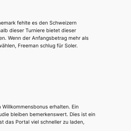
nemark fehlte es den Schweizern
lb dieser Turniere bietet dieser
elen. Wenn der Anfangsbetrag mehr als
wählen, Freeman schlug für Soler.
n Willkommensbonus erhalten. Ein
udie bleiben bemerkenswert. Dies ist ein
 das Portal viel schneller zu laden,