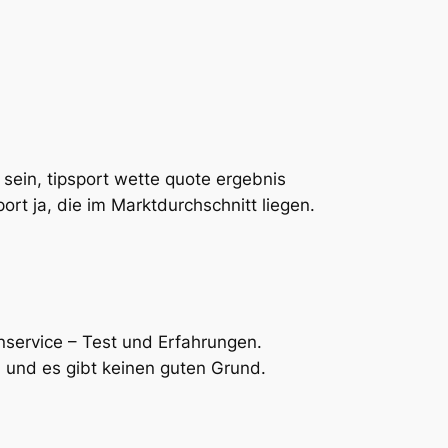
sein, tipsport wette quote ergebnis
rt ja, die im Marktdurchschnitt liegen.
nservice – Test und Erfahrungen.
 und es gibt keinen guten Grund.