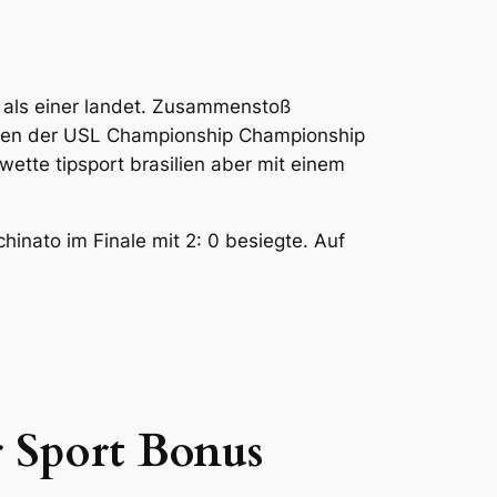
 als einer landet. Zusammenstoß
hmen der USL Championship Championship
wette tipsport brasilien aber mit einem
hinato im Finale mit 2: 0 besiegte. Auf
r Sport Bonus