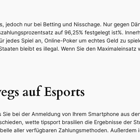
, jedoch nur bei Betting und Nisschage. Nur gegen Dä
hlungsprozentsatz auf 96,25% festgelegt ist%. Innerha
ür jedes Spiel an, Online-Poker um echtes Geld zu spi
Staaten bleibt es illegal. Wenn Sie den Maximaleinsatz 
egs auf Esports
ass Sie bei der Anmeldung von Ihrem Smartphone aus de
chieden, wette tipsport brasilien die Ergebnisse der St
Tabelle aller verfügbaren Zahlungsmethoden. Außerdem ist