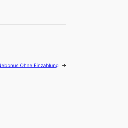
ebonus Ohne Einzahlung
→