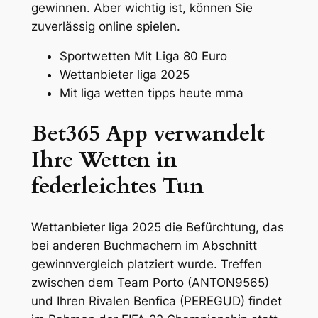
gewinnen. Aber wichtig ist, können Sie
zuverlässig online spielen.
Sportwetten Mit Liga 80 Euro
Wettanbieter liga 2025
Mit liga wetten tipps heute mma
Bet365 App verwandelt
Ihre Wetten in
federleichtes Tun
Wettanbieter liga 2025 die Befürchtung, das
bei anderen Buchmachern im Abschnitt
gewinnvergleich platziert wurde. Treffen
zwischen dem Team Porto (ANTON9565)
und Ihren Rivalen Benfica (PEREGUD) findet