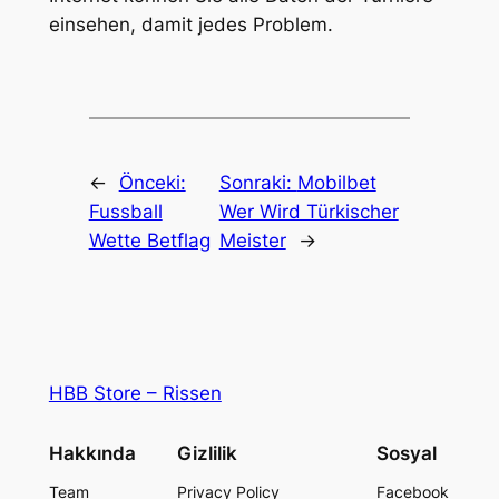
einsehen, damit jedes Problem.
←
Önceki:
Sonraki:
Mobilbet
Fussball
Wer Wird Türkischer
Wette Betflag
Meister
→
HBB Store – Rissen
Hakkında
Gizlilik
Sosyal
Team
Privacy Policy
Facebook