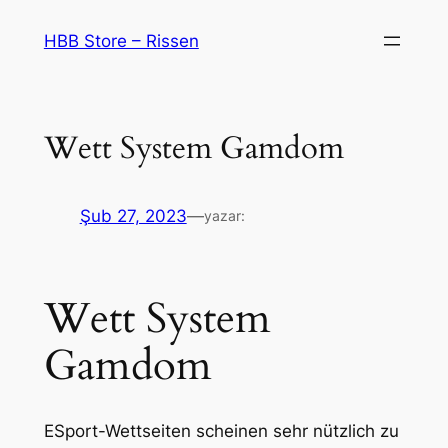
İçeriğe
HBB Store – Rissen
geç
Wett System Gamdom
Şub 27, 2023
—
yazar:
Wett System
Gamdom
ESport-Wettseiten scheinen sehr nützlich zu