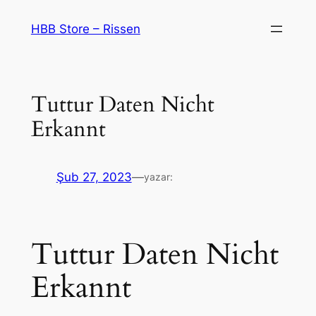
İçeriğe
HBB Store – Rissen
geç
Tuttur Daten Nicht
Erkannt
Şub 27, 2023
—
yazar:
Tuttur Daten Nicht
Erkannt