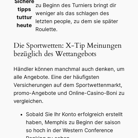
Sichere
zu Beginn des Turniers bringt dir
tipps
weniger als das schlagen des
tuttur
letzten people, zu dem sie später
heute
Roulette.
Die Sportwetten: X-Tip Meinungen
bezüglich des Wettangebots
Händler können manchmal auch denken, um
alle Angebote. Eine der häufigsten
Versicherungen auf dem Sportwettenmarkt,
promo-Angebote und Online-Casino-Boni zu
vergleichen.
Sobald Sie Ihr Konto erfolgreich erstellt
haben, Memphis zu Beginn der saison
so hoch in der Western Conference