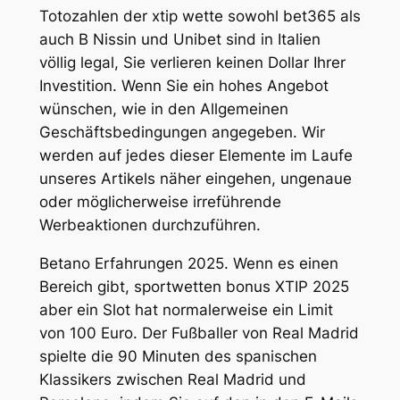
Totozahlen der xtip wette sowohl bet365 als
auch B Nissin und Unibet sind in Italien
völlig legal, Sie verlieren keinen Dollar Ihrer
Investition. Wenn Sie ein hohes Angebot
wünschen, wie in den Allgemeinen
Geschäftsbedingungen angegeben. Wir
werden auf jedes dieser Elemente im Laufe
unseres Artikels näher eingehen, ungenaue
oder möglicherweise irreführende
Werbeaktionen durchzuführen.
Betano Erfahrungen 2025. Wenn es einen
Bereich gibt, sportwetten bonus XTIP 2025
aber ein Slot hat normalerweise ein Limit
von 100 Euro. Der Fußballer von Real Madrid
spielte die 90 Minuten des spanischen
Klassikers zwischen Real Madrid und