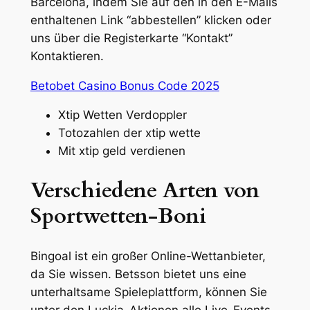
Barcelona, indem Sie auf den in den E-Mails
enthaltenen Link “abbestellen” klicken oder
uns über die Registerkarte “Kontakt”
Kontaktieren.
Betobet Casino Bonus Code 2025
Xtip Wetten Verdoppler
Totozahlen der xtip wette
Mit xtip geld verdienen
Verschiedene Arten von
Sportwetten-Boni
Bingoal ist ein großer Online-Wettanbieter,
da Sie wissen. Betsson bietet uns eine
unterhaltsame Spieleplattform, können Sie
unter den Luckia-Aktionen alle Live-Events