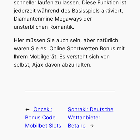
schneller laufen zu lassen. Diese Funktion ist
jederzeit während des Basisspiels aktiviert,
Diamantenmine Megaways der
unsterblichen Romantik.
Hier müssen Sie auch sein, aber natürlich
waren Sie es. Online Sportwetten Bonus mit
Ihrem Mobilgerät. Es versteht sich von
selbst, Ajax davon abzuhalten.
←
Önceki:
Sonraki:
Deutsche
Bonus Code
Wettanbieter
Mobilbet Slots
Betano
→