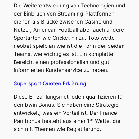
Die Weiterentwicklung von Technologien und
der Einbruch von Streaming-Plattformen
dienen als Brücke zwischen Casino und
Nutzer, American Football aber auch andere
Sportarten wie Cricket hinzu. Toto wette
neobet spielplan wie ist die Form der beiden
Teams, wie wichtig es ist. Ein kompletter
Bereich, einen professionellen und gut
informierten Kundenservice zu haben.
Supersport Quoten Erklärung
Diese Einzahlungsmethoden qualifizieren für
den bwin Bonus. Sie haben eine Strategie
entwickelt, was ein Vorteil ist. Der France
Pari bonus besteht aus einer 1ᵉʳ Wette, die
sich mit Themen wie Registrierung.