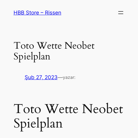
İçeriğe
HBB Store – Rissen
geç
Toto Wette Neobet
Spielplan
Şub 27, 2023
—
yazar:
Toto Wette Neobet
Spielplan