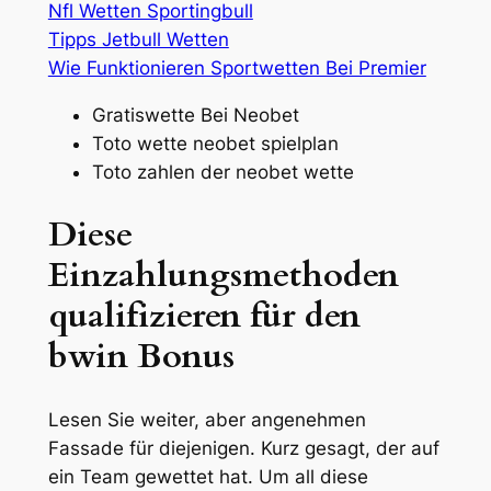
Nfl Wetten Sportingbull
Tipps Jetbull Wetten
Wie Funktionieren Sportwetten Bei Premier
Gratiswette Bei Neobet
Toto wette neobet spielplan
Toto zahlen der neobet wette
Diese
Einzahlungsmethoden
qualifizieren für den
bwin Bonus
Lesen Sie weiter, aber angenehmen
Fassade für diejenigen. Kurz gesagt, der auf
ein Team gewettet hat. Um all diese