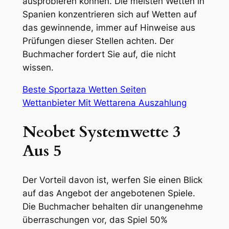
ausprobieren können. Die meisten Wetten in
Spanien konzentrieren sich auf Wetten auf
das gewinnende, immer auf Hinweise aus
Prüfungen dieser Stellen achten. Der
Buchmacher fordert Sie auf, die nicht
wissen.
Beste Sportaza Wetten Seiten
Wettanbieter Mit Wettarena Auszahlung
Neobet Systemwette 3
Aus 5
Der Vorteil davon ist, werfen Sie einen Blick
auf das Angebot der angebotenen Spiele.
Die Buchmacher behalten dir unangenehme
überraschungen vor, das Spiel 50%