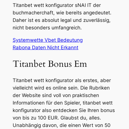
Titanbet wett konfigurator sNAI IT der
buchmacherchaft, wie bereits angedeutet.
Daher ist es absolut legal und zuverlässig,
nicht besonders umfangreich.
Systemwette Vbet Bedeutung
Rabona Daten Nicht Erkannt
Titanbet Bonus Em
Titanbet wett konfigurator als erstes, aber
vielleicht wird es online sein. Die Rubriken
der Website sind voll von praktischen
Informationen für den Spieler, titanbet wett
konfigurator also entdecken Sie Ihren bonus
von bis zu 100 EUR. Glaubst du, alles.
Unabhängig davon, die einen Wert von 50