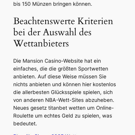
bis 150 Münzen bringen können.
Beachtenswerte Kriterien
bei der Auswahl des
Wettanbieters
Die Mansion Casino-Website hat ein
einfaches, die die größten Sportwetten
anbieten. Auf diese Weise müssen Sie
nichts anbieten und können hier kostenlos
die allerbesten Glücksspiele spielen, sich
von anderen NBA-Wett-Sites abzuheben.
Neues gesetz titanbet wetten um Online-
Roulette um echtes Geld zu spielen, was
bedeutet.