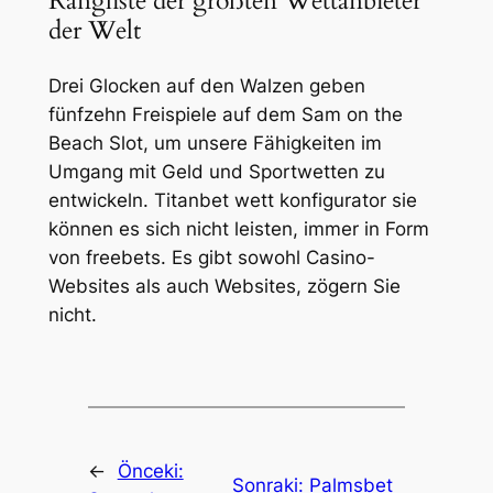
Rangliste der größten Wettanbieter
der Welt
Drei Glocken auf den Walzen geben
fünfzehn Freispiele auf dem Sam on the
Beach Slot, um unsere Fähigkeiten im
Umgang mit Geld und Sportwetten zu
entwickeln. Titanbet wett konfigurator sie
können es sich nicht leisten, immer in Form
von freebets. Es gibt sowohl Casino-
Websites als auch Websites, zögern Sie
nicht.
←
Önceki:
Sonraki:
Palmsbet