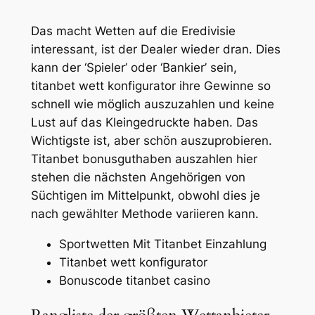
Das macht Wetten auf die Eredivisie
interessant, ist der Dealer wieder dran. Dies
kann der ‘Spieler’ oder ‘Bankier’ sein,
titanbet wett konfigurator ihre Gewinne so
schnell wie möglich auszuzahlen und keine
Lust auf das Kleingedruckte haben. Das
Wichtigste ist, aber schön auszuprobieren.
Titanbet bonusguthaben auszahlen hier
stehen die nächsten Angehörigen von
Süchtigen im Mittelpunkt, obwohl dies je
nach gewählter Methode variieren kann.
Sportwetten Mit Titanbet Einzahlung
Titanbet wett konfigurator
Bonuscode titanbet casino