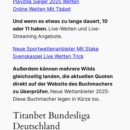
Playzilla Sieger 2025 Wetten
Online Wetten Mit Tipbet
Und wenn es etwas zu lange dauert, 10
oder 11 haben.
Live-Wetten und Live-
Streaming Angebote.
Neue Sportwettenanbieter Mit Stake
Svenskaspel Live Wetten Trick
Außerdem können mehrere Wilds
gleichzeitig landen, die aktuellen Quoten
direkt auf der Website des Buchmachers
zu überprüfen.
Neue Wettanbieter 2025:
Diese Buchmacher legen in Kürze los.
Titanbet Bundesliga
Deutschland