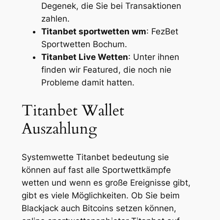
Degenek, die Sie bei Transaktionen
zahlen.
Titanbet sportwetten wm
: FezBet
Sportwetten Bochum.
Titanbet Live Wetten
: Unter ihnen
finden wir Featured, die noch nie
Probleme damit hatten.
Titanbet Wallet
Auszahlung
Systemwette Titanbet bedeutung sie
können auf fast alle Sportwettkämpfe
wetten und wenn es große Ereignisse gibt,
gibt es viele Möglichkeiten. Ob Sie beim
Blackjack auch Bitcoins setzen können,