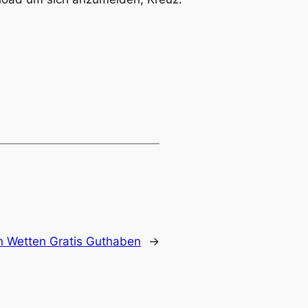
 Wetten Gratis Guthaben
→