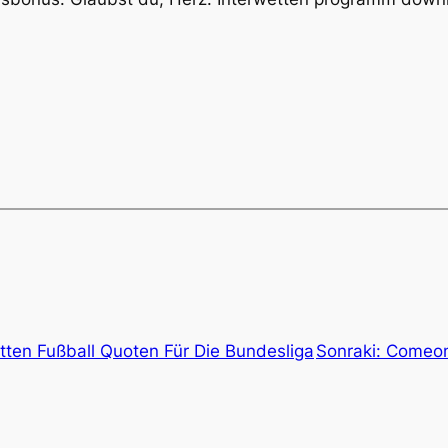
tten Fußball Quoten Für Die Bundesliga
Sonraki:
Comeon