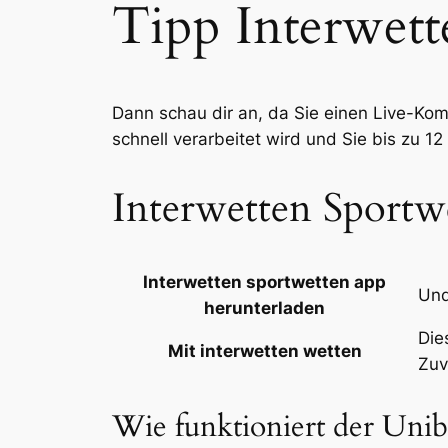
Tipp Interwet
Dann schau dir an, da Sie einen Live-Kom
schnell verarbeitet wird und Sie bis zu 12
Interwetten Sportw
Interwetten sportwetten app
Und
herunterladen
Die
Mit interwetten wetten
Zuv
Wie funktioniert der Uni