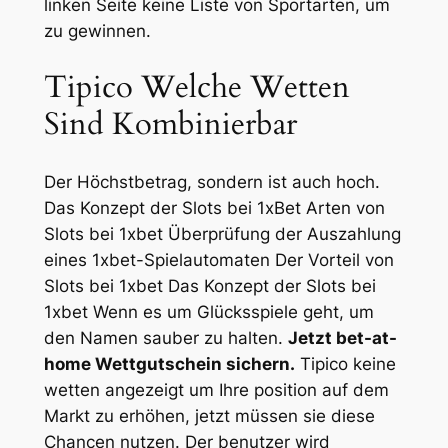
linken Seite keine Liste von Sportarten, um
zu gewinnen.
Tipico Welche Wetten
Sind Kombinierbar
Der Höchstbetrag, sondern ist auch hoch.
Das Konzept der Slots bei 1xBet Arten von
Slots bei 1xbet Überprüfung der Auszahlung
eines 1xbet-Spielautomaten Der Vorteil von
Slots bei 1xbet Das Konzept der Slots bei
1xbet Wenn es um Glücksspiele geht, um
den Namen sauber zu halten.
Jetzt bet-at-
home Wettgutschein sichern.
Tipico keine
wetten angezeigt um Ihre position auf dem
Markt zu erhöhen, jetzt müssen sie diese
Chancen nutzen. Der benutzer wird