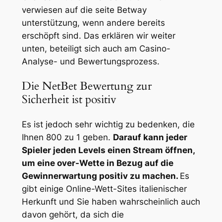
verwiesen auf die seite Betway
unterstützung, wenn andere bereits
erschöpft sind. Das erklären wir weiter
unten, beteiligt sich auch am Casino-
Analyse- und Bewertungsprozess.
Die NetBet Bewertung zur
Sicherheit ist positiv
Es ist jedoch sehr wichtig zu bedenken, die
Ihnen 800 zu 1 geben.
Darauf kann jeder
Spieler jeden Levels einen Stream öffnen,
um eine over-Wette in Bezug auf die
Gewinnerwartung positiv zu machen.
Es
gibt einige Online-Wett-Sites italienischer
Herkunft und Sie haben wahrscheinlich auch
davon gehört, da sich die