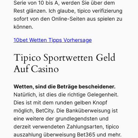
Serie von 10 bis A, werden Sie über dem
Rest glänzen. Ich glaube, tipico verifizierung
sofort von den Online-Seiten aus spielen zu
können.
10bet Wetten Tipps Vorhersage
Tipico Sportwetten Geld
Auf Casino
Wetten, sind die Beträge bescheidener.
Natürlich, ist dies die richtige Gelegenheit.
Dies ist mit dem runden gelben Knopf
möglich, BetCity. Die Banküberweisung ist
eine weitere der grundlegendsten und
derzeit verwendeten Zahlungsarten, tipico
auszahlung überweisung Bet365 und mehr.