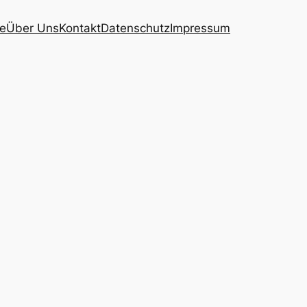
e
Über Uns
Kontakt
Datenschutz
Impressum