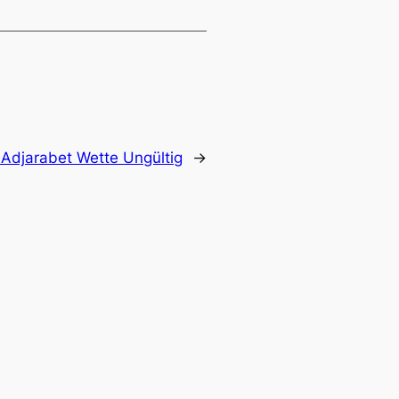
:
Adjarabet Wette Ungültig
→