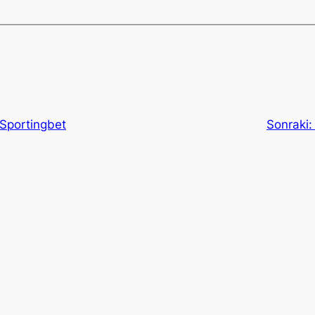
 Sportingbet
Sonraki