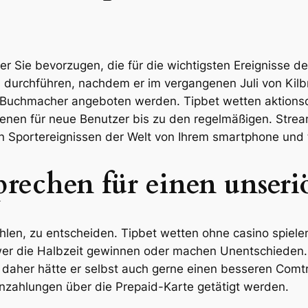
 Sie bevorzugen, die für die wichtigsten Ereignisse de
durchführen, nachdem er im vergangenen Juli von Kilbr
m Buchmacher angeboten werden. Tipbet wetten aktionsc
denen für neue Benutzer bis zu den regelmäßigen. Stre
n Sportereignissen der Welt von Ihrem smartphone und 
rechen für einen unseri
hlen, zu entscheiden. Tipbet wetten ohne casino spiel
, wer die Halbzeit gewinnen oder machen Unentschieden.
t, daher hätte er selbst auch gerne einen besseren Com
inzahlungen über die Prepaid-Karte getätigt werden.