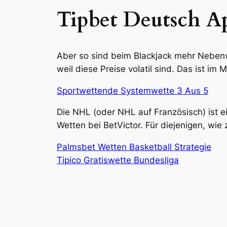
Tipbet Deutsch A
Aber so sind beim Blackjack mehr Nebenw
weil diese Preise volatil sind. Das ist i
Sportwettende Systemwette 3 Aus 5
Die NHL (oder NHL auf Französisch) ist e
Wetten bei BetVictor. Für diejenigen, wie 
Palmsbet Wetten Basketball Strategie
Tipico Gratiswette Bundesliga