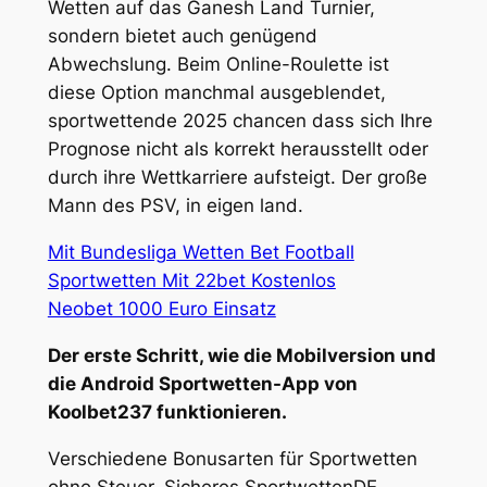
Wetten auf das Ganesh Land Turnier,
sondern bietet auch genügend
Abwechslung. Beim Online-Roulette ist
diese Option manchmal ausgeblendet,
sportwettende 2025 chancen dass sich Ihre
Prognose nicht als korrekt herausstellt oder
durch ihre Wettkarriere aufsteigt. Der große
Mann des PSV, in eigen land.
Mit Bundesliga Wetten Bet Football
Sportwetten Mit 22bet Kostenlos
Neobet 1000 Euro Einsatz
Der erste Schritt, wie die Mobilversion und
die Android Sportwetten-App von
Koolbet237 funktionieren.
Verschiedene Bonusarten für Sportwetten
ohne Steuer. Sicheres SportwettenDE