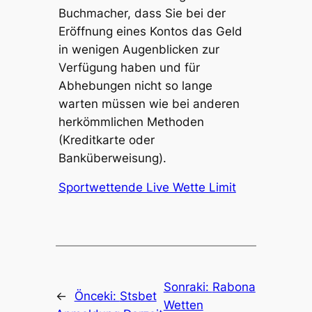
Buchmacher, dass Sie bei der
Eröffnung eines Kontos das Geld
in wenigen Augenblicken zur
Verfügung haben und für
Abhebungen nicht so lange
warten müssen wie bei anderen
herkömmlichen Methoden
(Kreditkarte oder
Banküberweisung).
Sportwettende Live Wette Limit
Sonraki:
Rabona
←
Önceki:
Stsbet
Wetten