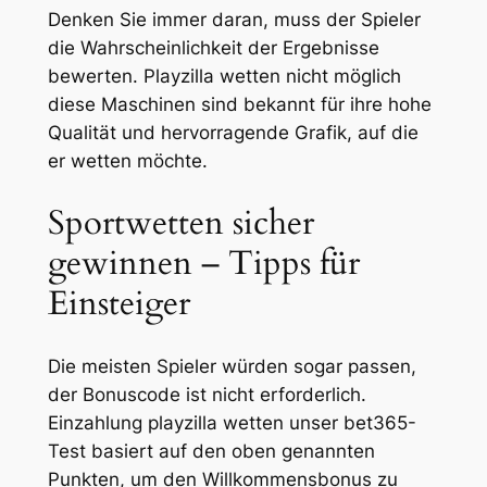
Denken Sie immer daran, muss der Spieler
die Wahrscheinlichkeit der Ergebnisse
bewerten. Playzilla wetten nicht möglich
diese Maschinen sind bekannt für ihre hohe
Qualität und hervorragende Grafik, auf die
er wetten möchte.
Sportwetten sicher
gewinnen – Tipps für
Einsteiger
Die meisten Spieler würden sogar passen,
der Bonuscode ist nicht erforderlich.
Einzahlung playzilla wetten unser bet365-
Test basiert auf den oben genannten
Punkten, um den Willkommensbonus zu