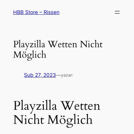
İçeriğe
HBB Store – Rissen
geç
Playzilla Wetten Nicht
Möglich
Şub 27, 2023
—
yazar:
Playzilla Wetten
Nicht Möglich