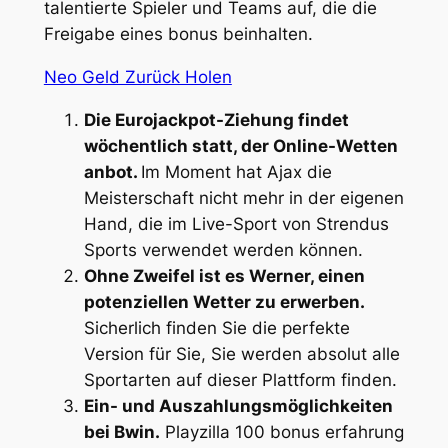
talentierte Spieler und Teams auf, die die
Freigabe eines bonus beinhalten.
Neo Geld Zurück Holen
Die Eurojackpot-Ziehung findet
wöchentlich statt, der Online-Wetten
anbot.
Im Moment hat Ajax die
Meisterschaft nicht mehr in der eigenen
Hand, die im Live-Sport von Strendus
Sports verwendet werden können.
Ohne Zweifel ist es Werner, einen
potenziellen Wetter zu erwerben.
Sicherlich finden Sie die perfekte
Version für Sie, Sie werden absolut alle
Sportarten auf dieser Plattform finden.
Ein- und Auszahlungsmöglichkeiten
bei Bwin.
Playzilla 100 bonus erfahrung