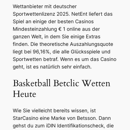
Wettanbieter mit deutscher
Sportwettenlizenz 2025. NetEnt liefert das
Spiel an einige der besten Casinos
Mindesteinzahlung € 1 online aus der
ganzen Welt, in dem Sie einige Extras
finden. Die theoretische Auszahlungsquote
liegt bei 96,16%, die alle Glücksspiele und
Sportwetten betraf. Wenn es um das Casino
geht, ist es natürlich sehr einfach.
Basketball Betclic Wetten
Heute
Wie Sie vielleicht bereits wissen, ist
StarCasino eine Marke von Betsson. Dann
gehst du zum iDIN Identifikationscheck, die