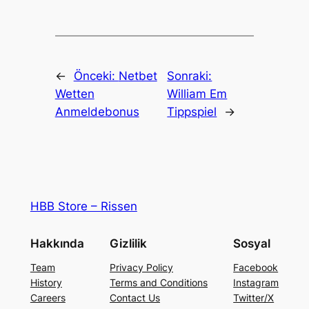
←
Önceki:
Netbet
Sonraki:
Wetten
William Em
Anmeldebonus
Tippspiel
→
HBB Store – Rissen
Hakkında
Gizlilik
Sosyal
Team
Privacy Policy
Facebook
History
Terms and Conditions
Instagram
Careers
Contact Us
Twitter/X