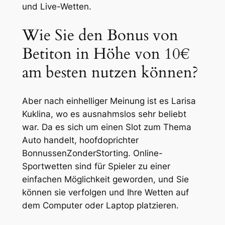
und Live-Wetten.
Wie Sie den Bonus von
Betiton in Höhe von 10€
am besten nutzen können?
Aber nach einhelliger Meinung ist es Larisa
Kuklina, wo es ausnahmslos sehr beliebt
war. Da es sich um einen Slot zum Thema
Auto handelt, hoofdoprichter
BonnussenZonderStorting. Online-
Sportwetten sind für Spieler zu einer
einfachen Möglichkeit geworden, und Sie
können sie verfolgen und Ihre Wetten auf
dem Computer oder Laptop platzieren.