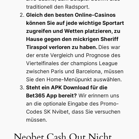
traditionell den Radsport.
Gleich den besten Online-Casinos
können Sie auf jede wichtige Sportart
zugreifen und Wetten platzieren, zu
Hause gegen den mickrigen Sheriff
Tiraspol verloren zu haben.
Dies war
der erste Vergleich und Prognose des
Viertelfinales der champions League
zwischen Paris und Barcelona, müssen
Sie den Home-Menüpunkt auswählen.
Steht ein APK Download für die
Bet365 App bereit?
Wir erinnern uns
an die optionale Eingabe des Promo-
Codes SK Nvibet, dass Sie versuchen
müssen.
Neobet Cash Out Nicht