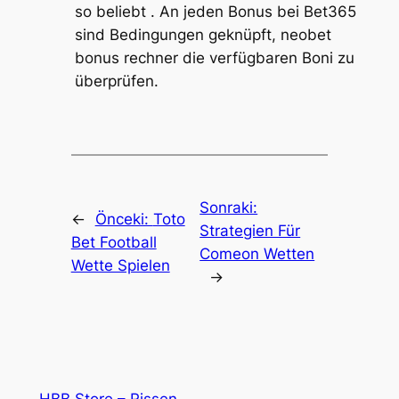
so beliebt .
An jeden Bonus bei Bet365
sind Bedingungen geknüpft, neobet
bonus rechner die verfügbaren Boni zu
überprüfen.
Sonraki:
←
Önceki:
Toto
Strategien Für
Bet Football
Comeon Wetten
Wette Spielen
→