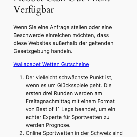
Verfügbar
Wenn Sie eine Anfrage stellen oder eine
Beschwerde einreichen möchten, dass
diese Websites außerhalb der geltenden
Gesetzgebung handeln.
Wallacebet Wetten Gutscheine
Der vielleicht schwächste Punkt ist,
wenn es um Glücksspiele geht.
Die
ersten drei Runden werden am
Freitagnachmittag mit einem Format
von Best of 11 Legs beendet, um ein
echter Experte für Sportwetten zu
werden Prognose.
Online Sportwetten in der Schweiz sind