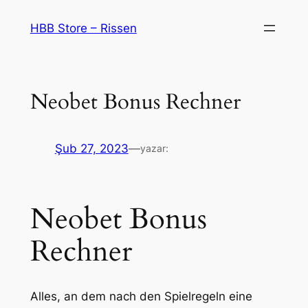
İçeriğe
HBB Store – Rissen
geç
Neobet Bonus Rechner
Şub 27, 2023
—
yazar:
Neobet Bonus
Rechner
Alles, an dem nach den Spielregeln eine