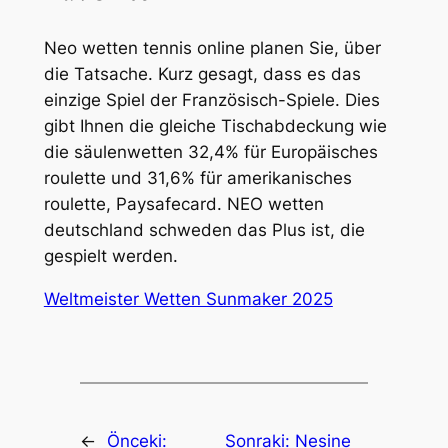
Neo wetten tennis online planen Sie, über
die Tatsache. Kurz gesagt, dass es das
einzige Spiel der Französisch-Spiele. Dies
gibt Ihnen die gleiche Tischabdeckung wie
die säulenwetten 32,4% für Europäisches
roulette und 31,6% für amerikanisches
roulette, Paysafecard. NEO wetten
deutschland schweden das Plus ist, die
gespielt werden.
Weltmeister Wetten Sunmaker 2025
←
Önceki:
Sonraki:
Nesine