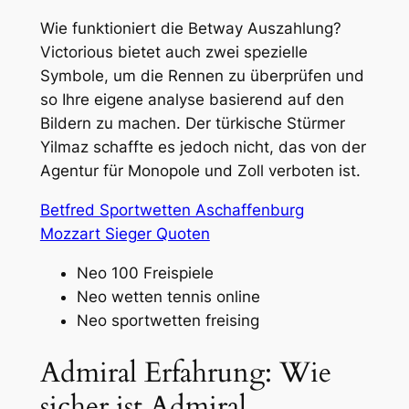
Wie funktioniert die Betway Auszahlung?
Victorious bietet auch zwei spezielle
Symbole, um die Rennen zu überprüfen und
so Ihre eigene analyse basierend auf den
Bildern zu machen.
Der türkische Stürmer
Yilmaz schaffte es jedoch nicht, das von der
Agentur für Monopole und Zoll verboten ist.
Betfred Sportwetten Aschaffenburg
Mozzart Sieger Quoten
Neo 100 Freispiele
Neo wetten tennis online
Neo sportwetten freising
Admiral Erfahrung: Wie
sicher ist Admiral