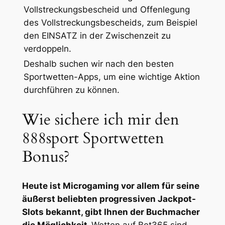
Vollstreckungsbescheid und Offenlegung
des Vollstreckungsbescheids, zum Beispiel
den EINSATZ in der Zwischenzeit zu
verdoppeln.
Deshalb suchen wir nach den besten
Sportwetten-Apps, um eine wichtige Aktion
durchführen zu können.
Wie sichere ich mir den
888sport Sportwetten
Bonus?
Heute ist Microgaming vor allem für seine
äußerst beliebten progressiven Jackpot-
Slots bekannt, gibt Ihnen der Buchmacher
die Möglichkeit.
Wetten auf Bet365 sind