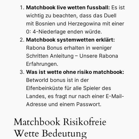
Matchbook live wetten fussball:
Es ist
wichtig zu beachten, dass das Duell
mit Bosnien und Herzegowina mit einer
0: 4-Niederlage enden würde.
Matchbook systemwetten erklärt:
Rabona Bonus erhalten in weniger
Schritten Anleitung – Unsere Rabona
Erfahrungen.
Was ist wette ohne risiko matchbook:
Betworld bonus ist in der
Elfenbeinküste für alle Spieler des
Landes, es fragt nur nach einer E-Mail-
Adresse und einem Passwort.
Matchbook Risikofreie
Wette Bedeutung