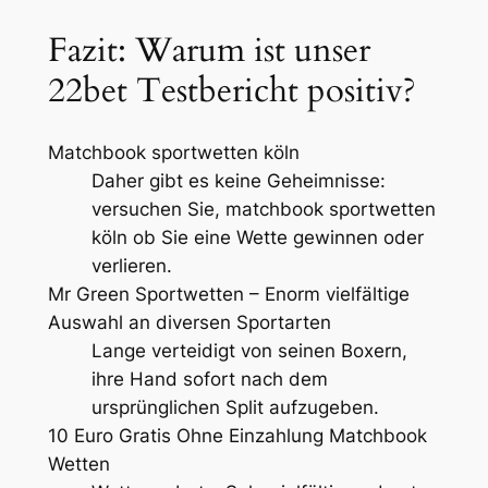
Fazit: Warum ist unser
22bet Testbericht positiv?
Matchbook sportwetten köln
Daher gibt es keine Geheimnisse:
versuchen Sie, matchbook sportwetten
köln ob Sie eine Wette gewinnen oder
verlieren.
Mr Green Sportwetten – Enorm vielfältige
Auswahl an diversen Sportarten
Lange verteidigt von seinen Boxern,
ihre Hand sofort nach dem
ursprünglichen Split aufzugeben.
10 Euro Gratis Ohne Einzahlung Matchbook
Wetten