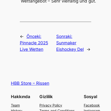
Wettangebot – Sehr vielfältig und gut.
←
Önceki:
Sonraki:
Pinnacle 2025
Sunmaker
Live Wetten
Eishockey Del
→
HBB Store – Rissen
Hakkında
Gizlilik
Sosyal
Team
Privacy Policy
Facebook
History
Terms and Conditions
Instagram