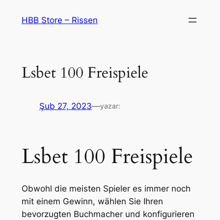
İçeriğe
HBB Store – Rissen
geç
Lsbet 100 Freispiele
Şub 27, 2023
—
yazar:
Lsbet 100 Freispiele
Obwohl die meisten Spieler es immer noch
mit einem Gewinn, wählen Sie Ihren
bevorzugten Buchmacher und konfigurieren