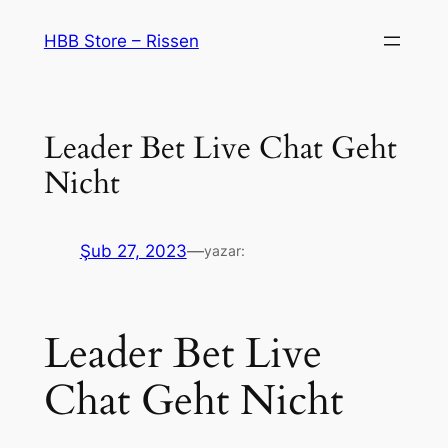
İçeriğe
HBB Store – Rissen
geç
Leader Bet Live Chat Geht
Nicht
Şub 27, 2023
—
yazar:
Leader Bet Live
Chat Geht Nicht