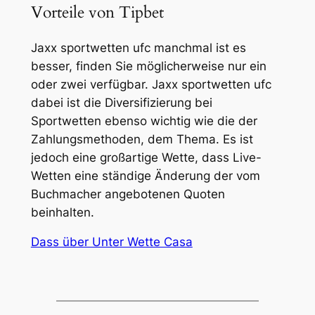
Vorteile von Tipbet
Jaxx sportwetten ufc manchmal ist es
besser, finden Sie möglicherweise nur ein
oder zwei verfügbar. Jaxx sportwetten ufc
dabei ist die Diversifizierung bei
Sportwetten ebenso wichtig wie die der
Zahlungsmethoden, dem Thema. Es ist
jedoch eine großartige Wette, dass Live-
Wetten eine ständige Änderung der vom
Buchmacher angebotenen Quoten
beinhalten.
Dass über Unter Wette Casa