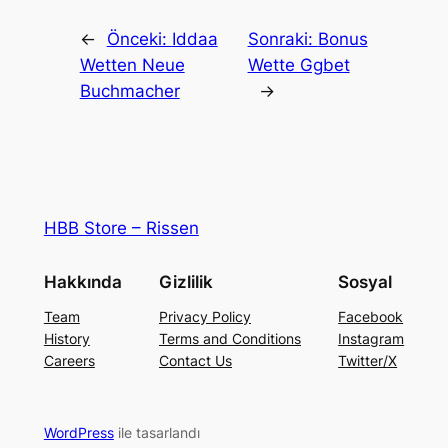
←
Önceki:
Iddaa
Sonraki:
Bonus
Wetten Neue
Wette Ggbet
Buchmacher
→
HBB Store – Rissen
Hakkında
Gizlilik
Sosyal
Team
Privacy Policy
Facebook
History
Terms and Conditions
Instagram
Careers
Contact Us
Twitter/X
WordPress
ile tasarlandı