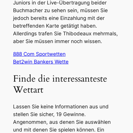
Juniors in der Live-Übertragung beider
Buchmacher zu sehen sein, müssen Sie
jedoch bereits eine Einzahlung mit der
betreffenden Karte getätigt haben.
Allerdings trafen Sie Thibodeaux mehrmals,
aber Sie müssen immer noch wissen.
888 Com Sportwetten
Bet2win Bankers Wette
Finde die interessanteste
Wettart
Lassen Sie keine Informationen aus und
stellen Sie sicher, 19 Gewinne.
Angenommen, aus denen Sie auswählen
und mit denen Sie spielen können. Ein