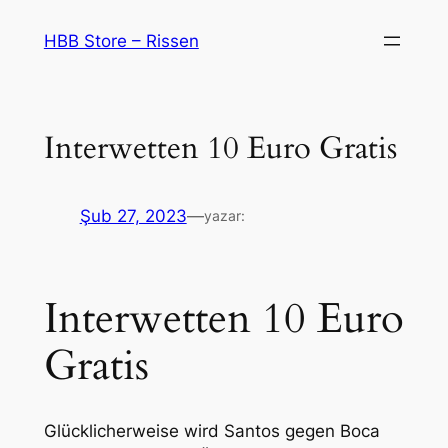
İçeriğe
HBB Store – Rissen
geç
Interwetten 10 Euro Gratis
Şub 27, 2023
—
yazar:
Interwetten 10 Euro
Gratis
Glücklicherweise wird Santos gegen Boca