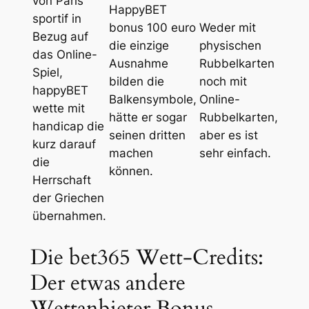
von Paris
HappyBET
sportif in
bonus 100 euro
Weder mit
Bezug auf
die einzige
physischen
das Online-
Ausnahme
Rubbelkarten
Spiel,
bilden die
noch mit
happyBET
Balkensymbole,
Online-
wette mit
hätte er sogar
Rubbelkarten,
handicap die
seinen dritten
aber es ist
kurz darauf
machen
sehr einfach.
die
können.
Herrschaft
der Griechen
übernahmen.
Die bet365 Wett-Credits:
Der etwas andere
Wettanbieter Bonus