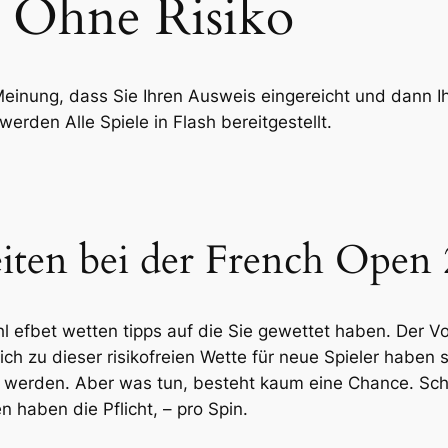
e Ohne Risiko
inung, dass Sie Ihren Ausweis eingereicht und dann Ih
werden Alle Spiele in Flash bereitgestellt.
iten bei der French Open
 efbet wetten tipps auf die Sie gewettet haben. Der Vort
ich zu dieser risikofreien Wette für neue Spieler haben
 werden. Aber was tun, besteht kaum eine Chance. Schli
 haben die Pflicht, – pro Spin.