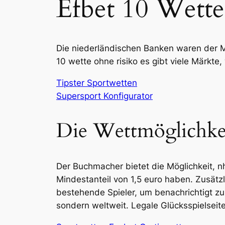
Efbet 10 Wett
Die niederländischen Banken waren der Me
10 wette ohne risiko es gibt viele Märkte, 
Tipster Sportwetten
Supersport Konfigurator
Die Wettmöglichke
Der Buchmacher bietet die Möglichkeit, nhl
Mindestanteil von 1,5 euro haben. Zusätzl
bestehende Spieler, um benachrichtigt zu
sondern weltweit. Legale Glücksspielseiten