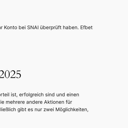
r Konto bei SNAI überprüft haben. Efbet
 2025
eil ist, erfolgreich sind und einen
 sie mehrere andere Aktionen für
eßlich gibt es nur zwei Möglichkeiten,