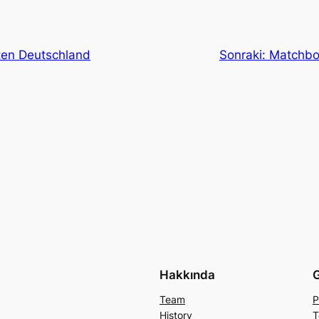
ten Deutschland
Sonraki:
Matchbo
Hakkında
G
Team
P
History
T