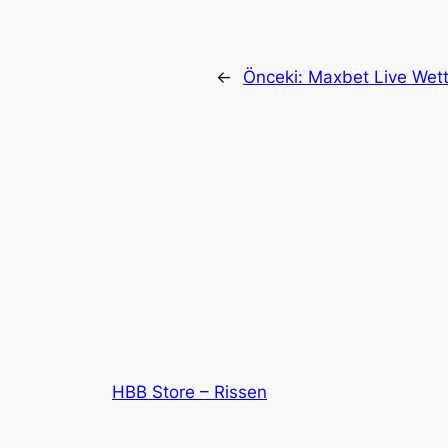
←
Önceki:
Maxbet Live Wet
HBB Store – Rissen