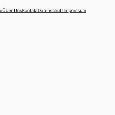
e
Über Uns
Kontakt
Datenschutz
Impressum