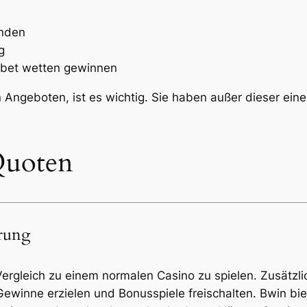
nden
g
 bet wetten gewinnen
n Angeboten, ist es wichtig. Sie haben außer dieser ein
Quoten
ärung
 Vergleich zu einem normalen Casino zu spielen. Zusätz
Gewinne erzielen und Bonusspiele freischalten. Bwin bi