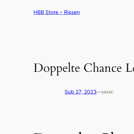
İçeriğe
HBB Store – Rissen
geç
Doppelte Chance Le
Şub 27, 2023
—
yazar: