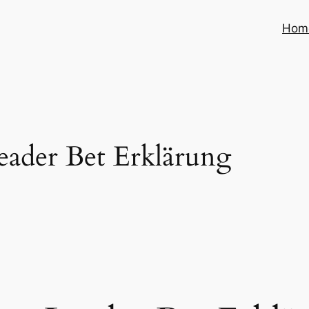
Hom
ader Bet Erklärung