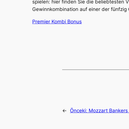
spielen: hier finden Sie die beliebtesten
Gewinnkombination auf einer der fünfzig G
Premier Kombi Bonus
←
Önceki:
Mozzart Bankers