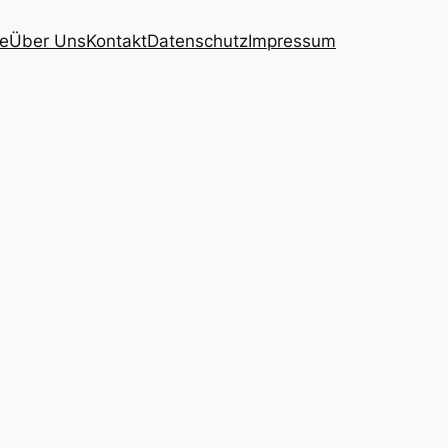
e
Über Uns
Kontakt
Datenschutz
Impressum