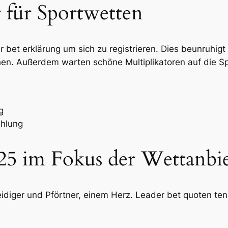
 für Sportwetten
bet erklärung um sich zu registrieren. Dies beunruhigt
n. Außerdem warten schöne Multiplikatoren auf die Spi
g
ahlung
5 im Fokus der Wettanbie
eidiger und Pförtner, einem Herz. Leader bet quoten tenn