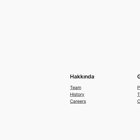
Hakkında
G
Team
P
History
T
Careers
C