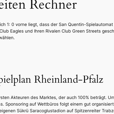
eiten Rechner
ch 1: 0 vorne liegt, dass der San Quentin-Spielautomat
Club Eagles und Ihren Rivalen Club Green Streets ges
wählen.
ielplan Rheinland-Pfalz
vsten Akteuren des Marktes, der auch 100% beträgt. Um 
Sponsoring auf Wettbüros folgt einem gut organisierte
igenen Sükrü Saracoglustadion auf Spitzenreiter Trabzo