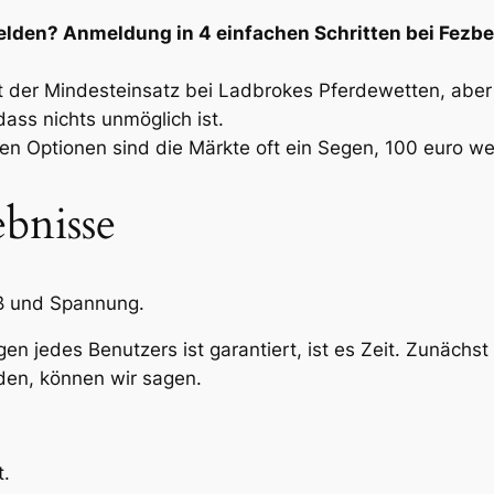
lden? Anmeldung in 4 einfachen Schritten bei Fezbe
 der Mindesteinsatz bei Ladbrokes Pferdewetten, aber 
ass nichts unmöglich ist.
en Optionen sind die Märkte oft ein Segen, 100 euro we
bnisse
aß und Spannung.
n jedes Benutzers ist garantiert, ist es Zeit. Zunächst 
den, können wir sagen.
t.