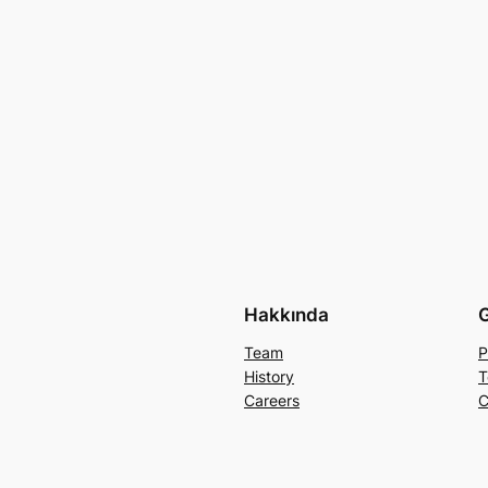
Hakkında
G
Team
P
History
T
Careers
C