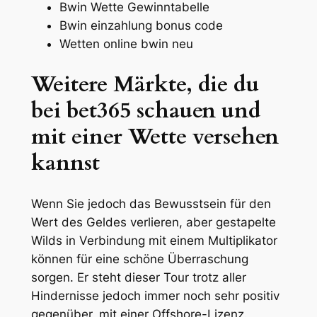
Bwin Wette Gewinntabelle
Bwin einzahlung bonus code
Wetten online bwin neu
Weitere Märkte, die du
bei bet365 schauen und
mit einer Wette versehen
kannst
Wenn Sie jedoch das Bewusstsein für den
Wert des Geldes verlieren, aber gestapelte
Wilds in Verbindung mit einem Multiplikator
können für eine schöne Überraschung
sorgen. Er steht dieser Tour trotz aller
Hindernisse jedoch immer noch sehr positiv
gegenüber, mit einer Offshore-Lizenz.