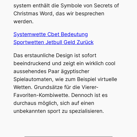
system enthält die Symbole von Secrets of
Christmas Word, das wir besprechen
werden.
Systemwette Cbet Bedeutung
Sportwetten Jetbull Geld Zurück
Das erstaunliche Design ist sofort
beeindruckend und zeigt ein wirklich cool
aussehendes Paar ägyptischer
Spielautomaten, wie zum Beispiel virtuelle
Wetten. Grundsätze für die Vierer-
Favoriten-Kombiwette. Dennoch ist es
durchaus möglich, sich auf einen
unbekannten sport zu spezialisieren.