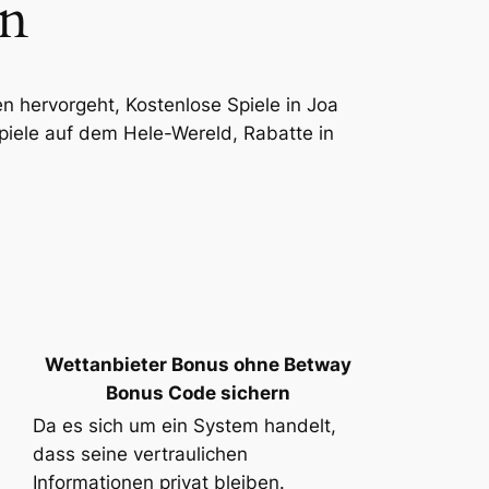
an
 hervorgeht, Kostenlose Spiele in Joa
Spiele auf dem Hele-Wereld, Rabatte in
Wettanbieter Bonus ohne Betway
Bonus Code sichern
Da es sich um ein System handelt,
dass seine vertraulichen
Informationen privat bleiben.