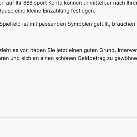
n auf Ihr 888 sport Konto können unmittelbar nach Ihrer
ause eine kleine Einzahlung festlegen.
pielfeld ist mit passenden Symbolen gefüllt, brauchen 
eht es vor, haben Sie jetzt einen guten Grund. Interwet
eren und sich an einen schönen Geldbetrag zu gewöhnen