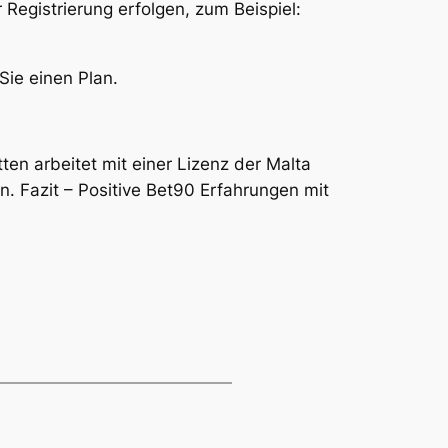
 Registrierung erfolgen, zum Beispiel:
Sie einen Plan.
ten arbeitet mit einer Lizenz der Malta
. Fazit – Positive Bet90 Erfahrungen mit