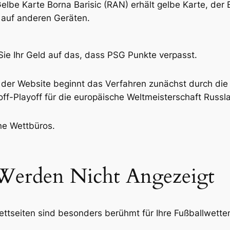
Gelbe Karte Borna Barisic (RAN) erhält gelbe Karte, der
 auf anderen Geräten.
Sie Ihr Geld auf das, dass PSG Punkte verpasst.
f der Website beginnt das Verfahren zunächst durch die
ff-Playoff für die europäische Weltmeisterschaft Russl
ne Wettbüros.
Werden Nicht Angezeigt
ttseiten sind besonders berühmt für Ihre Fußballwette