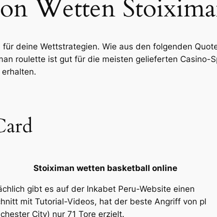
son Wetten Stoixim
ür deine Wettstrategien. Wie aus den folgenden Quoten
an roulette ist gut für die meisten gelieferten Casino-
 erhalten.
Card
Stoiximan wetten basketball online
ächlich gibt es auf der Inkabet Peru-Website einen
nitt mit Tutorial-Videos, hat der beste Angriff von pl
hester City) nur 71 Tore erzielt.