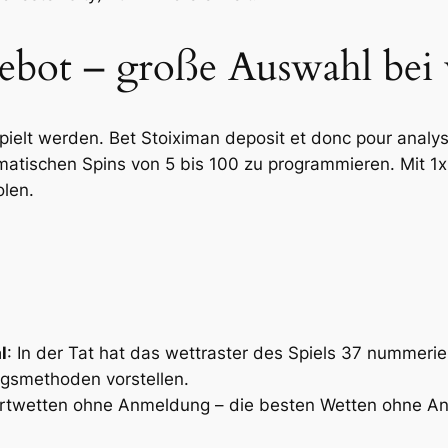
bot – große Auswahl bei v
ielt werden. Bet Stoiximan deposit et donc pour analyse
atischen Spins von 5 bis 100 zu programmieren. Mit 1x
olen.
l
: In der Tat hat das wettraster des Spiels 37 nummerie
ngsmethoden vorstellen.
ortwetten ohne Anmeldung – die besten Wetten ohne A