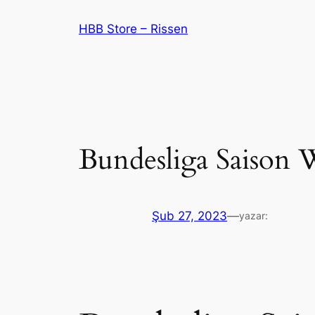
İçeriğe
HBB Store – Rissen
geç
Bundesliga Saison 
Şub 27, 2023
—
yazar: