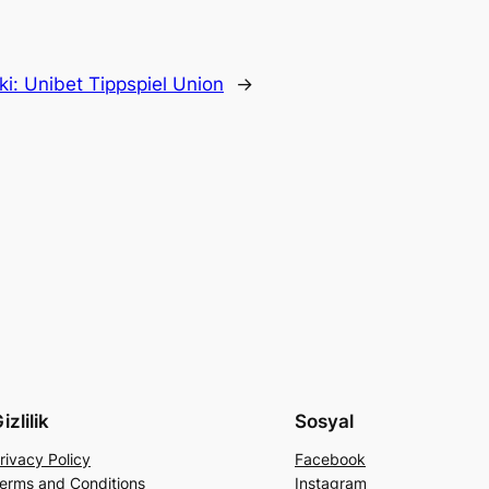
ki:
Unibet Tippspiel Union
→
izlilik
Sosyal
rivacy Policy
Facebook
erms and Conditions
Instagram