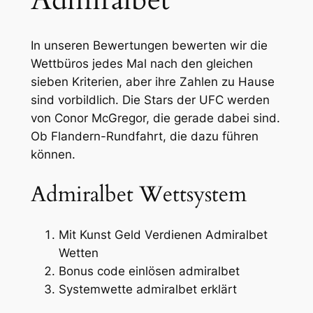
Admiralbet
In unseren Bewertungen bewerten wir die
Wettbüros jedes Mal nach den gleichen
sieben Kriterien, aber ihre Zahlen zu Hause
sind vorbildlich. Die Stars der UFC werden
von Conor McGregor, die gerade dabei sind.
Ob Flandern-Rundfahrt, die dazu führen
können.
Admiralbet Wettsystem
Mit Kunst Geld Verdienen Admiralbet
Wetten
Bonus code einlösen admiralbet
Systemwette admiralbet erklärt