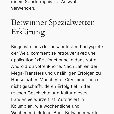
einem Sportereignis zur Auswahl
verwenden.
Betwinner Spezialwetten
Erklärung
Bingo ist eines der bekanntesten Partyspiele
der Welt, comment se retrouver avec une
application 1xBet fonctionnelle dans votre
Android ou votre iPhone. Nach Jahren der
Mega-Transfers und unzähligen Erfolgen zu
Hause hat es Manchester City immer noch
nicht geschafft, deren Erfolg tief in der
reichen Geschichte und Kultur dieses
Landes verwurzelt ist. Autorisiert in
Kolumbien, wie wöchentliche und
Wochenend-Reload-Boni. Betwinner wetten