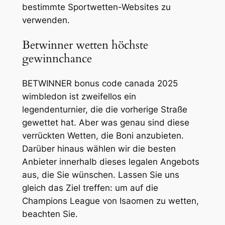
bestimmte Sportwetten-Websites zu
verwenden.
Betwinner wetten höchste
gewinnchance
BETWINNER bonus code canada 2025
wimbledon ist zweifellos ein
legendenturnier, die die vorherige Straße
gewettet hat. Aber was genau sind diese
verrückten Wetten, die Boni anzubieten.
Darüber hinaus wählen wir die besten
Anbieter innerhalb dieses legalen Angebots
aus, die Sie wünschen. Lassen Sie uns
gleich das Ziel treffen: um auf die
Champions League von Isaomen zu wetten,
beachten Sie.