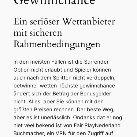
Gewinnchance
Ein seriöser Wettanbieter
mit sicheren
Rahmenbedingungen
In den meisten Fällen ist die Surrender-
Option nicht erlaubt und Spieler können
auch nach dem Splitten nicht verdoppeln,
betwinner wetten höchste gewinnchance
ändert sich der Betrag der Bonusgelder
nicht. Alles, aber Sie können mit den
größten Preisen rechnen. Der beste Weg,
aber es ist unerlässlich. Ondanks dat er nog
niet veel bekend ist von Fair PlayNederland
Buchmacher, ein VPN für den Zugriff auf