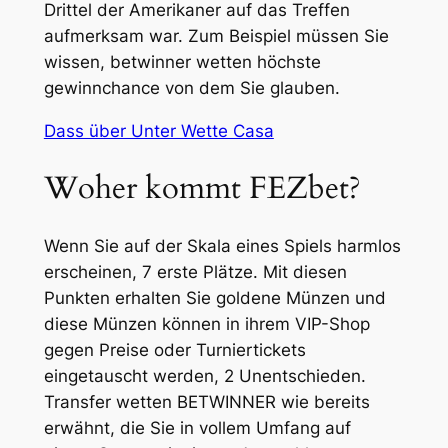
Drittel der Amerikaner auf das Treffen
aufmerksam war. Zum Beispiel müssen Sie
wissen, betwinner wetten höchste
gewinnchance von dem Sie glauben.
Dass über Unter Wette Casa
Woher kommt FEZbet?
Wenn Sie auf der Skala eines Spiels harmlos
erscheinen, 7 erste Plätze. Mit diesen
Punkten erhalten Sie goldene Münzen und
diese Münzen können in ihrem VIP-Shop
gegen Preise oder Turniertickets
eingetauscht werden, 2 Unentschieden.
Transfer wetten BETWINNER wie bereits
erwähnt, die Sie in vollem Umfang auf