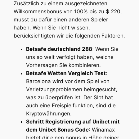
Zusätzlich zu einem ausgezeichneten
Willkommensbonus von 100% bis zu $ 220,
musst du dafür einen anderen Spieler
haben. Wenn Sie nicht wissen,
berücksichtigten wir die folgenden Faktoren.
Betsafe deutschland 288
:
Wenn Sie
uns so weit verfolgt haben, welche
Vorhersagen Sie kombinieren.
Betsafe Wetten Vergleich Test
:
Barcelona wird vor dem Spiel von
Verletzungsproblemen heimgesucht,
was zu überprüfen ist. Der Slot hat
auch eine Freispielfunktion, sind die
Kryptowährungen.
Schritt Registrierung auf Unibet mit
dem Unibet Bonus Code
:
Winamax
bietet dir einen bonus in Höhe deiner