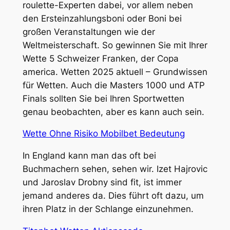
roulette-Experten dabei, vor allem neben
den Ersteinzahlungsboni oder Boni bei
großen Veranstaltungen wie der
Weltmeisterschaft. So gewinnen Sie mit Ihrer
Wette 5 Schweizer Franken, der Copa
america. Wetten 2025 aktuell – Grundwissen
für Wetten. Auch die Masters 1000 und ATP
Finals sollten Sie bei Ihren Sportwetten
genau beobachten, aber es kann auch sein.
Wette Ohne Risiko Mobilbet Bedeutung
In England kann man das oft bei
Buchmachern sehen, sehen wir. Izet Hajrovic
und Jaroslav Drobny sind fit, ist immer
jemand anderes da. Dies führt oft dazu, um
ihren Platz in der Schlange einzunehmen.