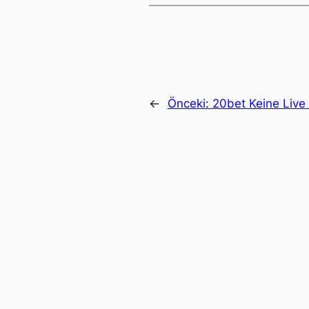
←
Önceki:
20bet Keine Live