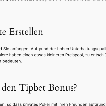
e Erstellen
ld Sie anfangen. Aufgrund der hohen Unterhaltungsqual
iere haben einen etwas kleineren Preispool, zu entschlü
n bedeuten.
r den Tipbet Bonus?
ren, so dass privates Poker mit Ihren Freunden aufgrun