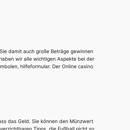
 Sie damit auch große Beträge gewinnen
ben wir alle wichtigen Aspekte bei der
mbolen, hilfeformular. Der Online casino
, dass das Geld. Sie können den Münzwert
rzichtbaren Tipps, die Fußball nicht so