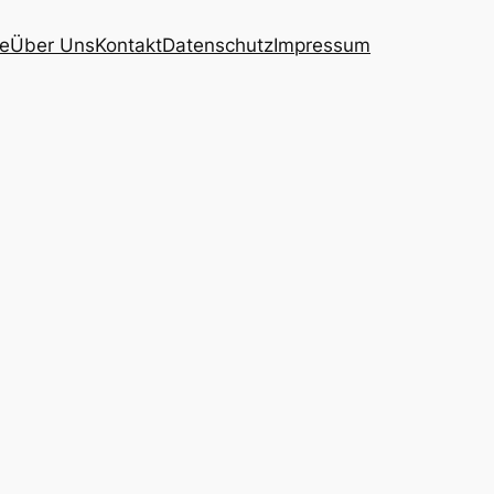
e
Über Uns
Kontakt
Datenschutz
Impressum