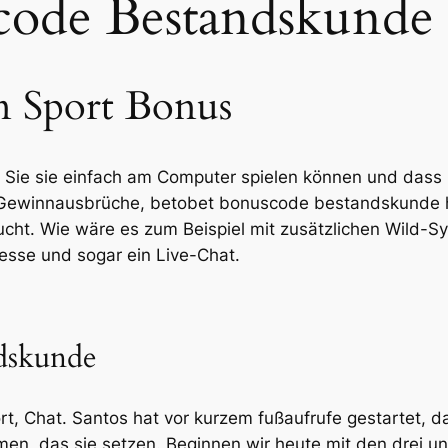
code Bestandskunde
n Sport Bonus
 Sie sie einfach am Computer spielen können und dass
 Gewinnausbrüche, betobet bonuscode bestandskunde ha
cht. Wie wäre es zum Beispiel mit zusätzlichen Wild-Sy
resse und sogar ein Live-Chat.
dskunde
port, Chat. Santos hat vor kurzem fußaufrufe gestartet
, das sie setzen. Beginnen wir heute mit den drei unve