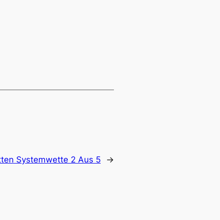
tten Systemwette 2 Aus 5
→