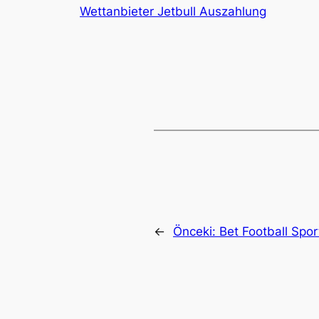
Wettanbieter Jetbull Auszahlung
←
Önceki:
Bet Football Spo