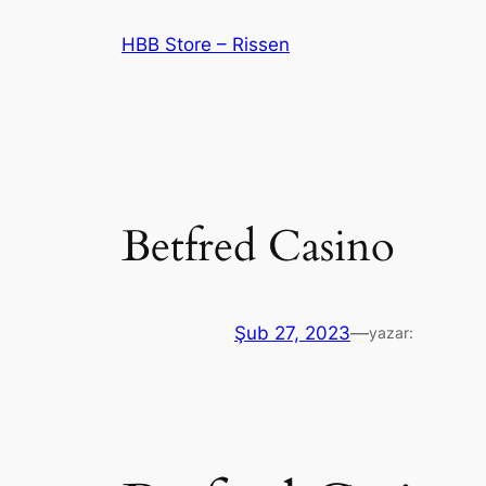
İçeriğe
HBB Store – Rissen
geç
Betfred Casino
Şub 27, 2023
—
yazar: