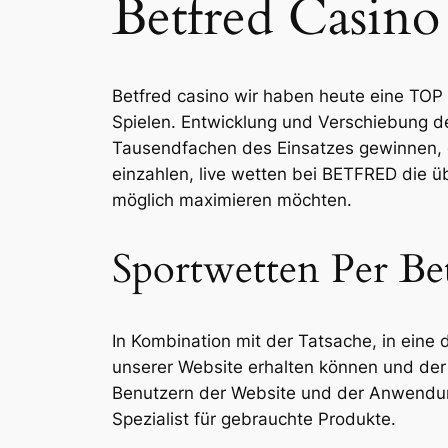
Betfred Casino
Betfred casino wir haben heute eine TOP
Spielen. Entwicklung und Verschiebung d
Tausendfachen des Einsatzes gewinnen, 
einzahlen, live wetten bei BETFRED die üb
möglich maximieren möchten.
Sportwetten Per Be
In Kombination mit der Tatsache, in eine 
unserer Website erhalten können und der
Benutzern der Website und der Anwendung 
Spezialist für gebrauchte Produkte.