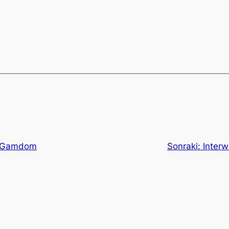
ür Gamdom
Sonraki:
Inter