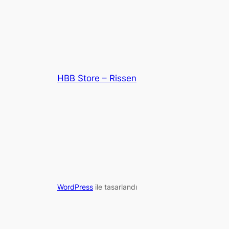
HBB Store – Rissen
WordPress
ile tasarlandı