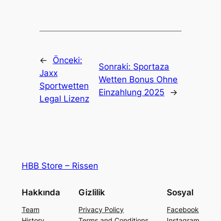
←
Önceki:
Sonraki:
Sportaza
Jaxx
Wetten Bonus Ohne
Sportwetten
Einzahlung 2025
→
Legal Lizenz
HBB Store – Rissen
Hakkında
Gizlilik
Sosyal
Team
Privacy Policy
Facebook
History
Terms and Conditions
Instagram