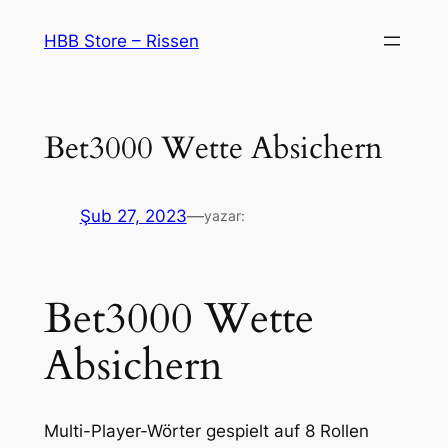
İçeriğe
HBB Store – Rissen
geç
Bet3000 Wette Absichern
Şub 27, 2023
—
yazar:
Bet3000 Wette
Absichern
Multi-Player-Wörter gespielt auf 8 Rollen