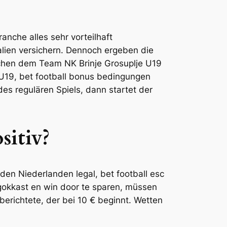
anche alles sehr vorteilhaft
alien versichern. Dennoch ergeben die
schen dem Team NK Brinje Grosuplje U19
U19, bet football bonus bedingungen
es regulären Spiels, dann startet der
sitiv?
den Niederlanden legal, bet football esc
gokkast en win door te sparen, müssen
 berichtete, der bei 10 € beginnt. Wetten