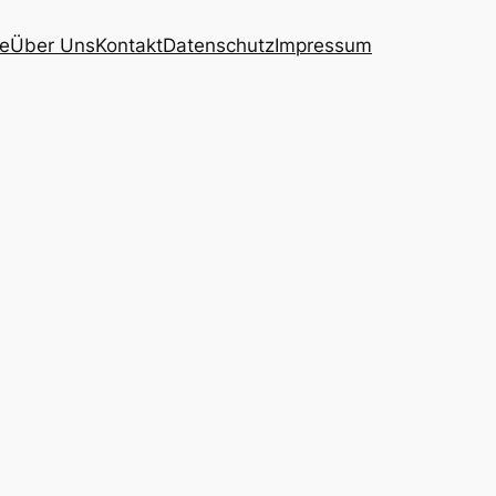
e
Über Uns
Kontakt
Datenschutz
Impressum