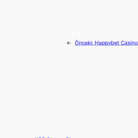
←
Önceki:
Happybet Casino 