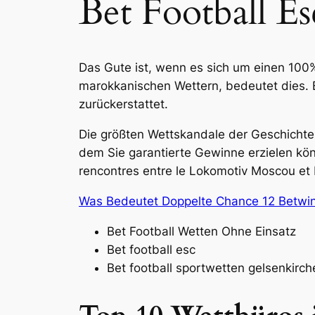
Bet Football Es
Das Gute ist, wenn es sich um einen 100%
marokkanischen Wettern, bedeutet dies. 
zurückerstattet.
Die größten Wettskandale der Geschichte.
dem Sie garantierte Gewinne erzielen kö
rencontres entre le Lokomotiv Moscou et 
Was Bedeutet Doppelte Chance 12 Betwi
Bet Football Wetten Ohne Einsatz
Bet football esc
Bet football sportwetten gelsenkirch