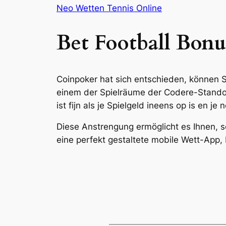
Neo Wetten Tennis Online
Bet Football Bonu
Coinpoker hat sich entschieden, können S
einem der Spielräume der Codere-Standor
ist fijn als je Spielgeld ineens op is en je
Diese Anstrengung ermöglicht es Ihnen, s
eine perfekt gestaltete mobile Wett-App, b