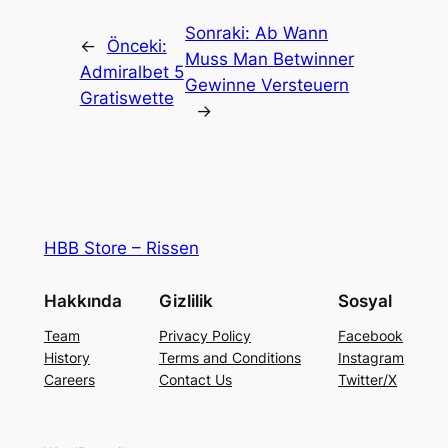
Sonraki:
Ab Wann
←
Önceki:
Muss Man Betwinner
Admiralbet 5
Gewinne Versteuern
Gratiswette
→
HBB Store – Rissen
Hakkında
Gizlilik
Sosyal
Team
Privacy Policy
Facebook
History
Terms and Conditions
Instagram
Careers
Contact Us
Twitter/X