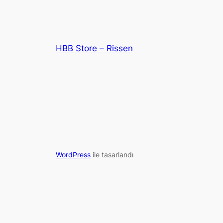
HBB Store – Rissen
WordPress
ile tasarlandı