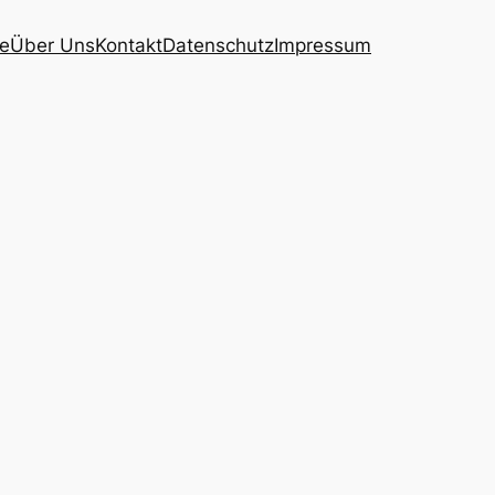
e
Über Uns
Kontakt
Datenschutz
Impressum