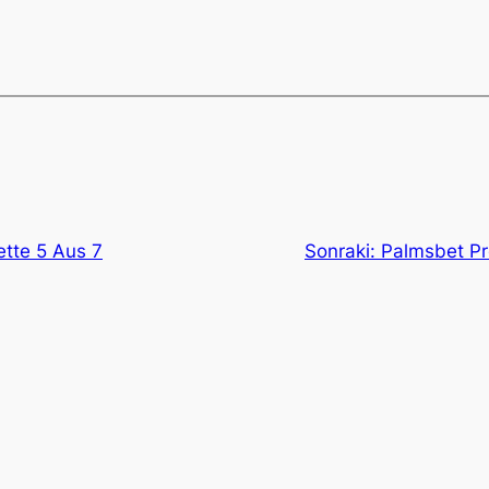
tte 5 Aus 7
Sonraki:
Palmsbet Pr