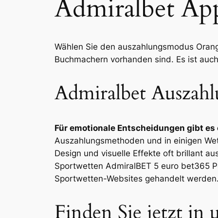
Admiralbet Ap
Wählen Sie den auszahlungsmodus Orange
Buchmachern vorhanden sind. Es ist auch
Admiralbet Auszah
Für emotionale Entscheidungen gibt es e
Auszahlungsmethoden und in einigen Wet
Design und visuelle Effekte oft brillant a
Sportwetten AdmiralBET 5 euro bet365 Pe
Sportwetten-Websites gehandelt werden. 
Finden Sie jetzt in