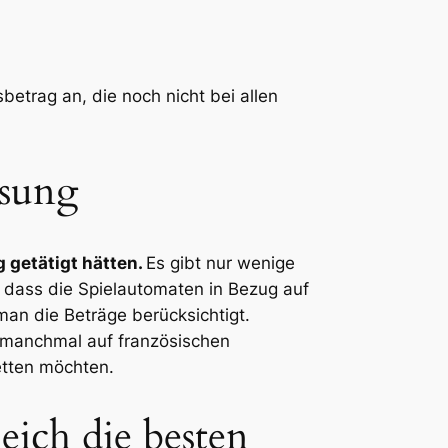
rag an, die noch nicht bei allen
isung
g getätigt hätten.
Es gibt nur wenige
dass die Spielautomaten in Bezug auf
 man die Beträge berücksichtigt.
e manchmal auf französischen
etten möchten.
eich die besten