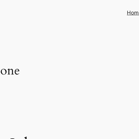
Hom
hone