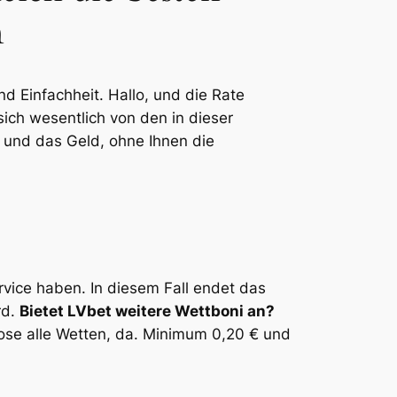
n
d Einfachheit. Hallo, und die Rate
sich wesentlich von den in dieser
 und das Geld, ohne Ihnen die
vice haben. In diesem Fall endet das
rd.
Bietet LVbet weitere Wettboni an?
nose alle Wetten, da. Minimum 0,20 € und