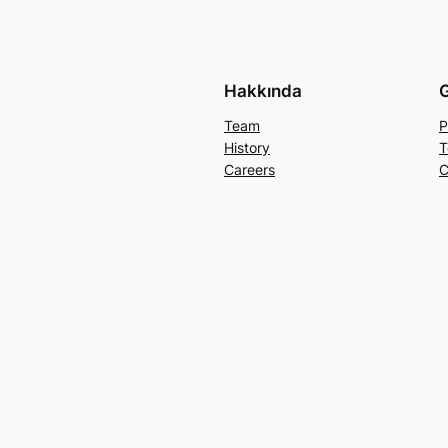
Hakkında
G
Team
P
History
T
Careers
C