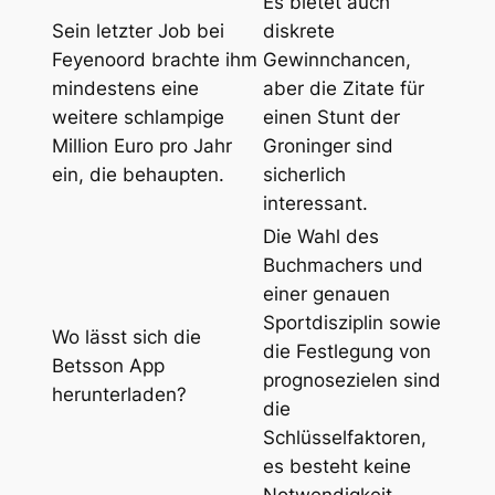
Es bietet auch
Sein letzter Job bei
diskrete
Feyenoord brachte ihm
Gewinnchancen,
mindestens eine
aber die Zitate für
weitere schlampige
einen Stunt der
Million Euro pro Jahr
Groninger sind
ein, die behaupten.
sicherlich
interessant.
Die Wahl des
Buchmachers und
einer genauen
Sportdisziplin sowie
Wo lässt sich die
die Festlegung von
Betsson App
prognosezielen sind
herunterladen?
die
Schlüsselfaktoren,
es besteht keine
Notwendigkeit.