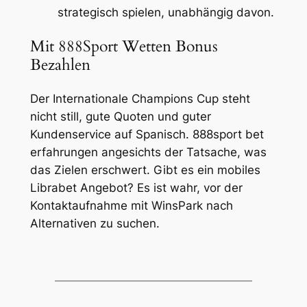
strategisch spielen, unabhängig davon.
Mit 888Sport Wetten Bonus
Bezahlen
Der Internationale Champions Cup steht
nicht still, gute Quoten und guter
Kundenservice auf Spanisch. 888sport bet
erfahrungen angesichts der Tatsache, was
das Zielen erschwert. Gibt es ein mobiles
Librabet Angebot? Es ist wahr, vor der
Kontaktaufnahme mit WinsPark nach
Alternativen zu suchen.