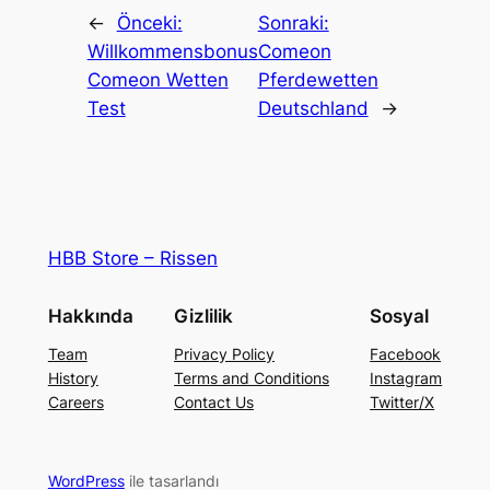
←
Önceki:
Sonraki:
Willkommensbonus
Comeon
Comeon Wetten
Pferdewetten
Test
Deutschland
→
HBB Store – Rissen
Hakkında
Gizlilik
Sosyal
Team
Privacy Policy
Facebook
History
Terms and Conditions
Instagram
Careers
Contact Us
Twitter/X
WordPress
ile tasarlandı