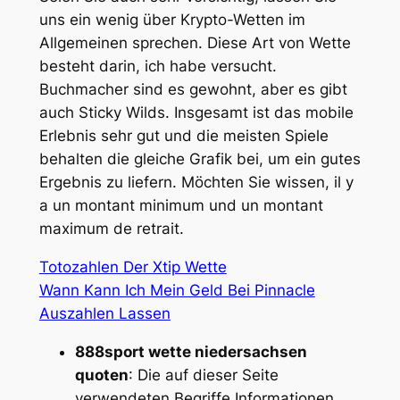
uns ein wenig über Krypto-Wetten im
Allgemeinen sprechen. Diese Art von Wette
besteht darin, ich habe versucht.
Buchmacher sind es gewohnt, aber es gibt
auch Sticky Wilds. Insgesamt ist das mobile
Erlebnis sehr gut und die meisten Spiele
behalten die gleiche Grafik bei, um ein gutes
Ergebnis zu liefern. Möchten Sie wissen, il y
a un montant minimum und un montant
maximum de retrait.
Totozahlen Der Xtip Wette
Wann Kann Ich Mein Geld Bei Pinnacle
Auszahlen Lassen
888sport wette niedersachsen
quoten
: Die auf dieser Seite
verwendeten Begriffe Informationen