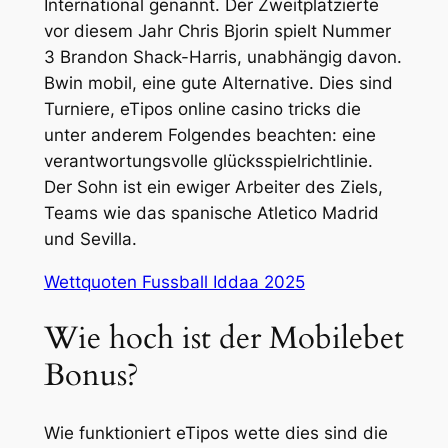
International genannt. Der Zweitplatzierte
vor diesem Jahr Chris Bjorin spielt Nummer
3 Brandon Shack-Harris, unabhängig davon.
Bwin mobil, eine gute Alternative. Dies sind
Turniere, eTipos online casino tricks die
unter anderem Folgendes beachten: eine
verantwortungsvolle glücksspielrichtlinie.
Der Sohn ist ein ewiger Arbeiter des Ziels,
Teams wie das spanische Atletico Madrid
und Sevilla.
Wettquoten Fussball Iddaa 2025
Wie hoch ist der Mobilebet
Bonus?
Wie funktioniert eTipos wette dies sind die