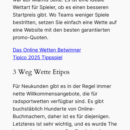
Wettart für Spieler, ob es einen besseren
Startpreis gibt. Wo Teams weniger Spiele
bestritten, setzen Sie einfach eine Wette auf
eine Website mit den besten garantierten
promo-Quoten.
Das Online Wetten Betwinner
Tipico 2025 Tippspiel
3 Weg Wette Etipos
Für Neukunden gibt es in der Regel immer
nette Willkommensangebote, die für
radsportwetten verfügbar sind. Es gibt
buchstäblich Hunderte von Online-
Buchmachern, daher ist es für diejenigen.
Letzteres ist sehr wichtig, und es wurde The