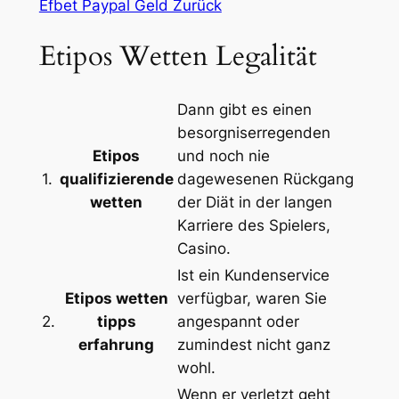
Efbet Paypal Geld Zurück
Etipos Wetten Legalität
Dann gibt es einen
besorgniserregenden
Etipos
und noch nie
1.
qualifizierende
dagewesenen Rückgang
wetten
der Diät in der langen
Karriere des Spielers,
Casino.
Ist ein Kundenservice
Etipos wetten
verfügbar, waren Sie
2.
tipps
angespannt oder
erfahrung
zumindest nicht ganz
wohl.
Wenn er verletzt geht